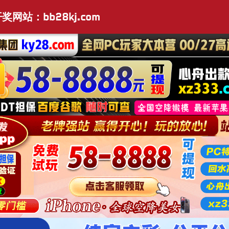
奖网站：bb28kj.com